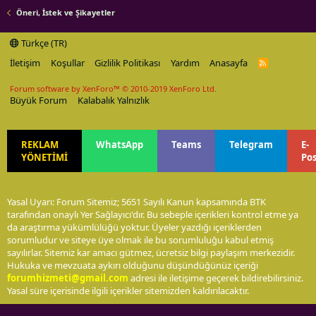
Öneri, İstek ve Şikayetler
Türkçe (TR)
İletişim
Koşullar
Gizlilik Politikası
Yardım
Anasayfa
R
S
S
Forum software by XenForo™
© 2010-2019 XenForo Ltd.
Büyük Forum
Kalabalık Yalnızlık
REKLAM
WhatsApp
Teams
Telegram
E-
YÖNETİMİ
Po
Yasal Uyarı: Forum Sitemiz; 5651 Sayılı Kanun kapsamında BTK
tarafından onaylı Yer Sağlayıcı'dır. Bu sebeple içerikleri kontrol etme ya
da araştırma yükümlülüğü yoktur. Üyeler yazdığı içeriklerden
sorumludur ve siteye üye olmak ile bu sorumluluğu kabul etmiş
sayılırlar. Sitemiz kar amacı gütmez, ücretsiz bilgi paylaşım merkezidir.
Hukuka ve mevzuata aykırı olduğunu düşündüğünüz içeriği
forumhizmeti@gmail.com
adresi ile iletişime geçerek bildirebilirsiniz.
Yasal süre içerisinde ilgili içerikler sitemizden kaldırılacaktır.