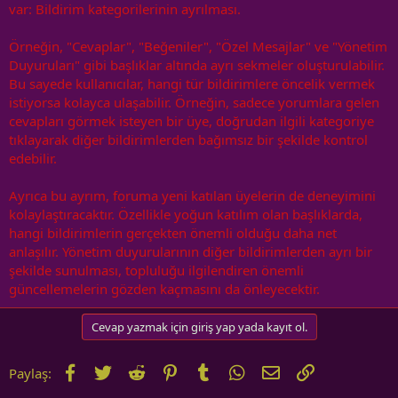
var: Bildirim kategorilerinin ayrılması.
Örneğin, "Cevaplar", "Beğeniler", "Özel Mesajlar" ve "Yönetim
Duyuruları" gibi başlıklar altında ayrı sekmeler oluşturulabilir.
Bu sayede kullanıcılar, hangi tür bildirimlere öncelik vermek
istiyorsa kolayca ulaşabilir. Örneğin, sadece yorumlara gelen
cevapları görmek isteyen bir üye, doğrudan ilgili kategoriye
tıklayarak diğer bildirimlerden bağımsız bir şekilde kontrol
edebilir.
Ayrıca bu ayrım, foruma yeni katılan üyelerin de deneyimini
kolaylaştıracaktır. Özellikle yoğun katılım olan başlıklarda,
hangi bildirimlerin gerçekten önemli olduğu daha net
anlaşılır. Yönetim duyurularının diğer bildirimlerden ayrı bir
şekilde sunulması, topluluğu ilgilendiren önemli
güncellemelerin gözden kaçmasını da önleyecektir.
Cevap yazmak için giriş yap yada kayıt ol.
Facebook
Twitter
Reddit
Pinterest
Tumblr
WhatsApp
E-posta
Link
Paylaş: