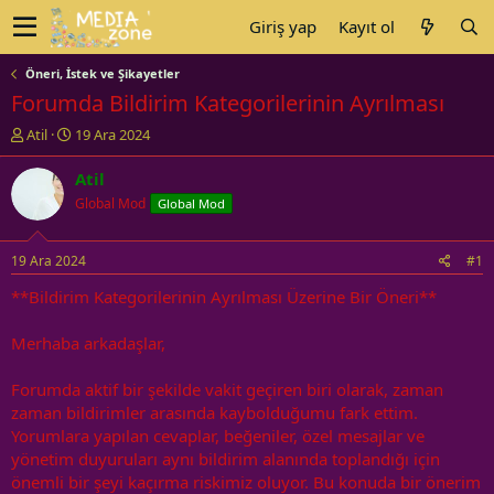
Giriş yap
Kayıt ol
Öneri, İstek ve Şikayetler
Forumda Bildirim Kategorilerinin Ayrılması
K
B
Atil
19 Ara 2024
o
a
n
ş
Atil
u
l
Global Mod
Global Mod
y
a
u
n
b
g
19 Ara 2024
#1
a
ı
ş
ç
**Bildirim Kategorilerinin Ayrılması Üzerine Bir Öneri**
l
t
a
a
Merhaba arkadaşlar,
t
r
a
i
Forumda aktif bir şekilde vakit geçiren biri olarak, zaman
n
h
zaman bildirimler arasında kaybolduğumu fark ettim.
i
Yorumlara yapılan cevaplar, beğeniler, özel mesajlar ve
yönetim duyuruları aynı bildirim alanında toplandığı için
önemli bir şeyi kaçırma riskimiz oluyor. Bu konuda bir önerim