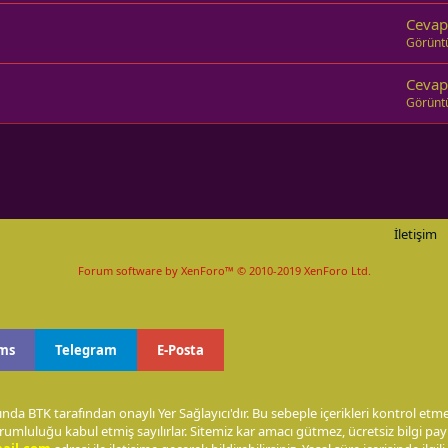
Cevap
Görünt
Cevap
Görünt
İletişim
Forum software by XenForo™
© 2010-2019 XenForo Ltd.
ms
Telegram
E-Posta
nda BTK tarafından onaylı Yer Sağlayıcı'dır. Bu sebeple içerikleri kontrol et
rumluluğu kabul etmiş sayılırlar. Sitemiz kar amacı gütmez, ücretsiz bilgi p