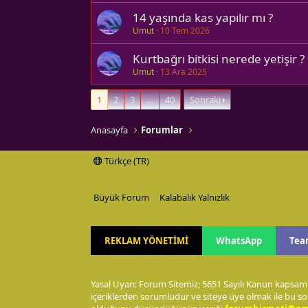
14 yaşında kas yapılır mı ?
Umut
10 Tem 2026
Kurtbağrı bitkisi nerede yetişir ?
Umut
13 Ara 2025
1
2
3
…
40
Sonraki
Anasayfa
Forumlar
Türkçe (TR)
Büyük Forum
Kalabalık Yalnızlık
REKLAM YÖNETİMİ
WhatsApp
Tea
Yasal Uyarı: Forum Sitemiz; 5651 Sayılı Kanun kapsamı
içeriklerden sorumludur ve siteye üye olmak ile bu so