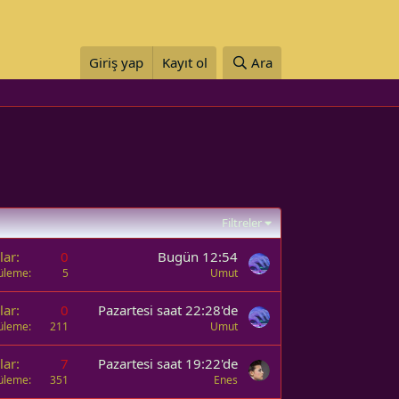
Giriş yap
Kayıt ol
Ara
Filtreler
lar
0
Bugün 12:54
üleme
5
Umut
lar
0
Pazartesi saat 22:28'de
üleme
211
Umut
lar
7
Pazartesi saat 19:22'de
üleme
351
Enes