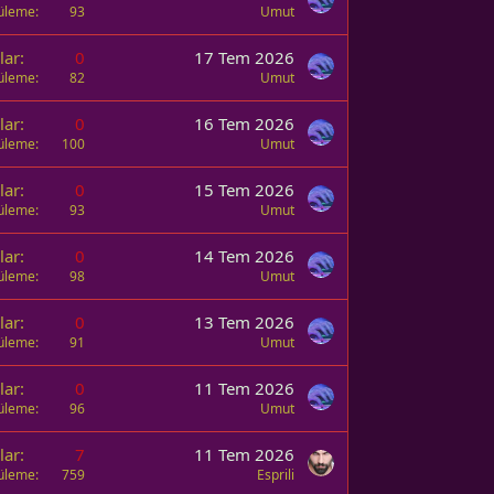
üleme
93
Umut
lar
0
17 Tem 2026
üleme
82
Umut
lar
0
16 Tem 2026
üleme
100
Umut
lar
0
15 Tem 2026
üleme
93
Umut
lar
0
14 Tem 2026
üleme
98
Umut
lar
0
13 Tem 2026
üleme
91
Umut
lar
0
11 Tem 2026
üleme
96
Umut
lar
7
11 Tem 2026
üleme
759
Esprili