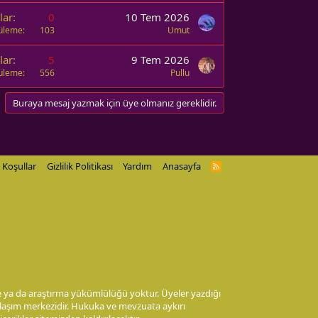
lar
0
10 Tem 2026
üleme
103
Umut
lar
5
9 Tem 2026
üleme
556
Pullu
Buraya mesaj yazmak için üye olmanız gereklidir.
Koşullar
Gizlilik Politikası
Yardım
Anasayfa
R
S
S
me ya da araştırma yükümlülüğü yoktur. Üyeler yazdığı
aylaşım merkezidir. Hukuka ve mevzuata aykırı