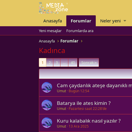
Anasayfa
Forumlar
Neler yeni
Yeni mesajlar
Forumlarda ara
Anasayfa
Forumlar
Kadınca
1
2
3
…
40
Sonraki
Cam çaydanlık ateşe dayanıklı m
Umut
Bugün 12:54
Batarya ile ates kimin ?
Umut
Pazartesi saat 22:28'de
Kuru kalabalık nasıl yazılır ?
Umut
13 Ara 2025