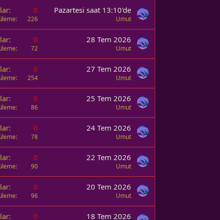
lar
0
Pazartesi saat 13:10'de
üleme
226
Umut
lar
0
28 Tem 2026
üleme
72
Umut
lar
0
27 Tem 2026
üleme
254
Umut
lar
0
25 Tem 2026
üleme
86
Umut
lar
0
24 Tem 2026
üleme
78
Umut
lar
0
22 Tem 2026
üleme
90
Umut
lar
0
20 Tem 2026
üleme
96
Umut
lar
0
18 Tem 2026