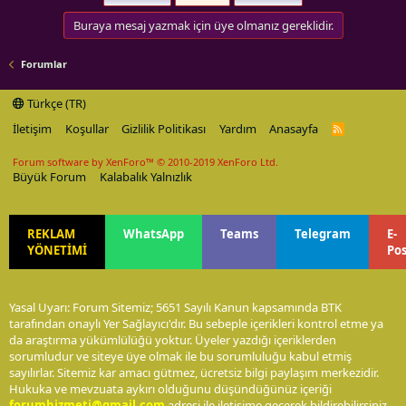
Buraya mesaj yazmak için üye olmanız gereklidir.
Forumlar
Türkçe (TR)
İletişim
Koşullar
Gizlilik Politikası
Yardım
Anasayfa
R
S
S
Forum software by XenForo™
© 2010-2019 XenForo Ltd.
Büyük Forum
Kalabalık Yalnızlık
REKLAM
WhatsApp
Teams
Telegram
E-
YÖNETİMİ
Po
Yasal Uyarı: Forum Sitemiz; 5651 Sayılı Kanun kapsamında BTK
tarafından onaylı Yer Sağlayıcı'dır. Bu sebeple içerikleri kontrol etme ya
da araştırma yükümlülüğü yoktur. Üyeler yazdığı içeriklerden
sorumludur ve siteye üye olmak ile bu sorumluluğu kabul etmiş
sayılırlar. Sitemiz kar amacı gütmez, ücretsiz bilgi paylaşım merkezidir.
Hukuka ve mevzuata aykırı olduğunu düşündüğünüz içeriği
forumhizmeti@gmail.com
adresi ile iletişime geçerek bildirebilirsiniz.